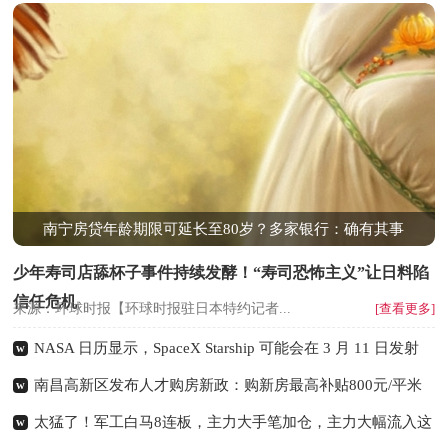
南宁房贷年龄期限可延长至80岁？多家银行：确有其事
少年寿司店舔杯子事件持续发酵！“寿司恐怖主义”让日料陷
信任危机
来源：环球时报【环球时报驻日本特约记者...
[查看更多]
NASA 日历显示，SpaceX Starship 可能会在 3 月 11 日发射
w
南昌高新区发布人才购房新政：购新房最高补贴800元/平米
w
02-26
太猛了！军工白马8连板，主力大手笔加仓，主力大幅流入这
w
02-26