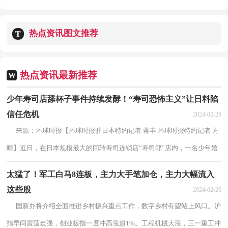
些股
02-26
热点资讯图文推荐
T
热点资讯最新推荐
W
少年寿司店舔杯子事件持续发酵！“寿司恐怖主义”让日料陷
信任危机
2024-02-26
来源：环球时报【环球时报驻日本特约记者 蒋丰 环球时报特约记者 方
晴】近日，在日本规模最大的回转寿司连锁店“寿司郎”店内，一名少年嬉
皮笑脸地将自己舔过的酱油瓶和杯...
太猛了！军工白马8连板，主力大手笔加仓，主力大幅流入
这些股
2024-02-26
国新办将介绍全面推进乡村振兴重点工作，数字乡村有望站上风口。沪
指早间震荡走强，创业板指一度冲高涨超1%。工程机械大涨，三一重工冲