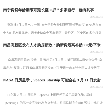
击涨停，股价创出逾半年以来新高；白酒股...
南宁房贷年龄期限可延长至80岁？多家银行：确有其事
2024-02-26
财联社2月12日电，一则“南宁房贷年龄期限可延长至80岁”的信息在南
宁人的朋友圈疯转。记者走访南宁五象新区、青秀区、兴宁区的多个楼盘
发现，至少有8个楼盘在宣传这一房...
南昌高新区发布人才购房新政：购新房最高补贴800元/平米
2024-02-26
南昌高新区风光 视觉中国 资料图2月13日，澎湃新闻从微信公众号“南
昌发布”获悉，江西省南昌高新区发布《关于进一步加强全区人才安居工
作的若干措施（试行）》，自2月11日至6...
NASA 日历显示，SpaceX Starship 可能会在 3 月 11 日发射
2024-02-26
IT之家 2 月 13 日消息，SpaceX 上周已经完成了星际飞船 / 星舰
（Starship）的第一次完整静态点火测试。根据马斯克之前的说法，他们计