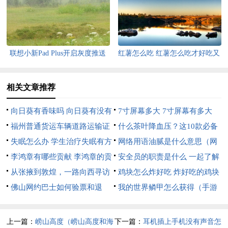
洗衣机跳动很厉害是什么原因呢
决手机内存不足
联想小新Pad Plus开启灰度推送
红薯怎么吃 红薯怎么吃才好吃又
支持升级安卓12
简单
相关文章推荐
向日葵有香味吗 向日葵有没有
7寸屏幕多大 7寸屏幕有多大
香味呢
福州普通货运车辆道路运输证
什么茶叶降血压？这10款必备
年审指南
失眠怎么办 学生治疗失眠有方
什么茶叶降血压?这10款必备药
网络用语油腻是什么意思（网
法
李鸿章有哪些贡献 李鸿章的贡
材
络用语油腻腻的意思）
安全员的职责是什么 一起了解
献有什么
从张掖到敦煌，一路向西寻访
一下
鸡块怎么炸好吃 炸好吃的鸡块
丝路古踪
佛山网约巴士如何验票和退
的做法
我的世界鳞甲怎么获得（手游
票？
我的世界鳞甲怎么获得）
上一篇：
崂山高度（崂山高度和海
下一篇：
耳机插上手机没有声音怎