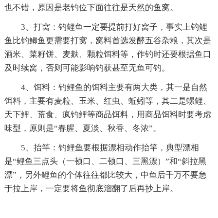
也不错，原因是老钓位下面往往是天然的鱼窝。
3、打窝：钓鲤鱼一定要提前打好窝子，事实上钓鲤
鱼比钓鲫鱼更需要打窝，窝料首选发酵五谷杂粮，其次是
酒米、菜籽饼、麦麸、颗粒饵料等，作钓时还要根据鱼口
及时续窝，否则可能影响钓获甚至无鱼可钓。
4、饵料：钓鲤鱼的饵料主要有两大类，其一是自然
饵料，主要有麦粒、玉米、红虫、蚯蚓等，其二是螺鲤、
天下鲤、荒食、疯钓鲤等商品饵料，用商品饵料时要考虑
味型，原则是“春腥、夏淡、秋香、冬浓”。
5、抬竿：钓鲤鱼要根据漂相动作抬竿，典型漂相
是“鲤鱼三点头（一顿口、二顿口、三黑漂）”和“斜拉黑
漂”，另外鲤鱼的个体往往都比较大，中鱼后千万不要急
于拉上岸，一定要将鱼彻底溜翻了后再抄上岸。