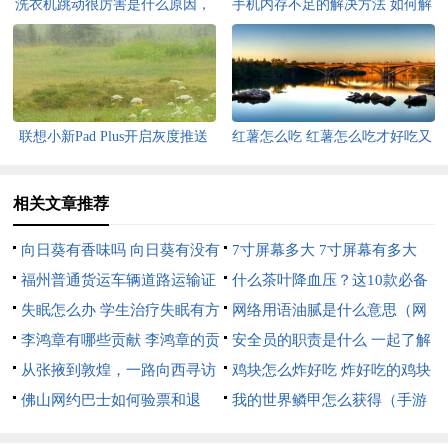
洗衣机跳动很厉害是什么原因，
手机内存不足的解决方法 如何解
洗衣机跳动很厉害是什么原因呢
决手机内存不足
联想小新Pad Plus开启灰度推送
红薯怎么吃 红薯怎么吃才好吃又
支持升级安卓12
简单
相关文章推荐
向日葵有香味吗 向日葵有没有
7寸屏幕多大 7寸屏幕有多大
香味呢
福州普通货运车辆道路运输证
什么茶叶降血压？这10款必备
年审指南
失眠怎么办 学生治疗失眠有方
什么茶叶降血压?这10款必备药
网络用语油腻是什么意思（网
法
李鸿章有哪些贡献 李鸿章的贡
材
络用语油腻腻的意思）
安全员的职责是什么 一起了解
献有什么
从张掖到敦煌，一路向西寻访
一下
鸡块怎么炸好吃 炸好吃的鸡块
丝路古踪
佛山网约巴士如何验票和退
的做法
我的世界鳞甲怎么获得（手游
票？
我的世界鳞甲怎么获得）