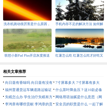
洗衣机跳动很厉害是什么原因，
手机内存不足的解决方法 如何解
洗衣机跳动很厉害是什么原因呢
决手机内存不足
联想小新Pad Plus开启灰度推送
红薯怎么吃 红薯怎么吃才好吃又
支持升级安卓12
简单
相关文章推荐
向日葵有香味吗 向日葵有没有
7寸屏幕多大 7寸屏幕有多大
香味呢
福州普通货运车辆道路运输证
什么茶叶降血压？这10款必备
年审指南
失眠怎么办 学生治疗失眠有方
什么茶叶降血压?这10款必备药
网络用语油腻是什么意思（网
法
李鸿章有哪些贡献 李鸿章的贡
材
络用语油腻腻的意思）
安全员的职责是什么 一起了解