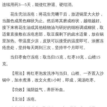
连续用药3—5天，能使红肿退、硬结消。
花生壳治冻疮：将花生壳嗮干后，放进锅里大火炒，
当颜色成黑色糊状为止。然后将其磨成粉状，越细越好。
接下来将花生油或其他植物油与研好的细粉调成糊状，取
适量直接敷在冻疮患部，取豆腐剩下的卤水适量，放在锅
里加热。带温度少凉，皮肤可以接受的温度即可。涂擦冻
疮患处，坚持每天两到三次，坚持半个月即可。
当归枣食疗冻疮：取当归15克，红枣10克，山楂15
克。
【用法】将红枣泡发洗净与当归、山楂、一齐置入沙
锅中，加水煮沸，改文火煮1小时，即成，渴汤吃枣。
【功效】滋阴益气，养肝补血。
【主治】冻疮。