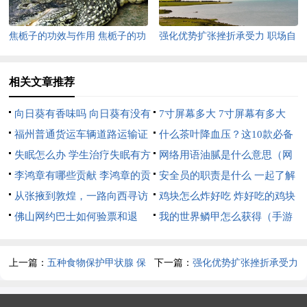
焦栀子的功效与作用 焦栀子的功
强化优势扩张挫折承受力 职场自
效与作用的是什么
我调试法
相关文章推荐
向日葵有香味吗 向日葵有没有
7寸屏幕多大 7寸屏幕有多大
香味呢
福州普通货运车辆道路运输证
什么茶叶降血压？这10款必备
年审指南
失眠怎么办 学生治疗失眠有方
什么茶叶降血压?这10款必备药
网络用语油腻是什么意思（网
法
李鸿章有哪些贡献 李鸿章的贡
材
络用语油腻腻的意思）
安全员的职责是什么 一起了解
献有什么
从张掖到敦煌，一路向西寻访
一下
鸡块怎么炸好吃 炸好吃的鸡块
丝路古踪
佛山网约巴士如何验票和退
的做法
我的世界鳞甲怎么获得（手游
票？
我的世界鳞甲怎么获得）
上一篇：
五种食物保护甲状腺 保
下一篇：
强化优势扩张挫折承受力
护甲状腺的五种食物
职场自我调试法